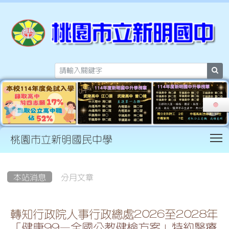
sea
T
桃園市立新明國民中學
:::
本站消息
分月文章
轉知行政院人事行政總處2026至2028年
「健康99—全國公教健檢方案」特約醫療