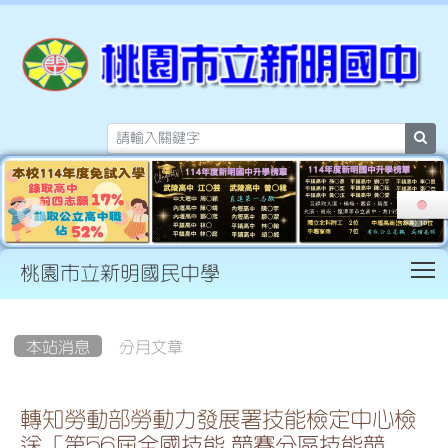
sea
T
桃園市立新明國民中學
:::
本站消息
分月文章
轉知勞動部勞動力發展署技能檢定中心檢
送「第56屆全國技能 競賽分區技能競