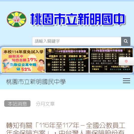
sea
T
桃園市立新明國民中學
:::
本站消息
分月文章
轉知有關「115年至117年－全國公教員工
年金保險方案」，由台灣人壽保險股份有