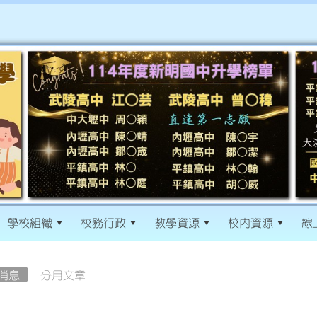
學校組織
校務行政
教學資源
校內資源
線
消息
分月文章