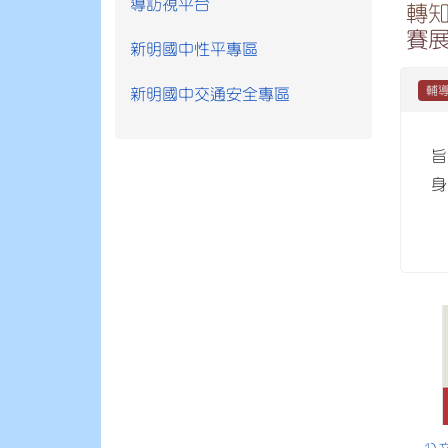
導訪視平台
轉
賽
新明國中性平專區
輔
新明國中交通安全專區
旨
身
1) 