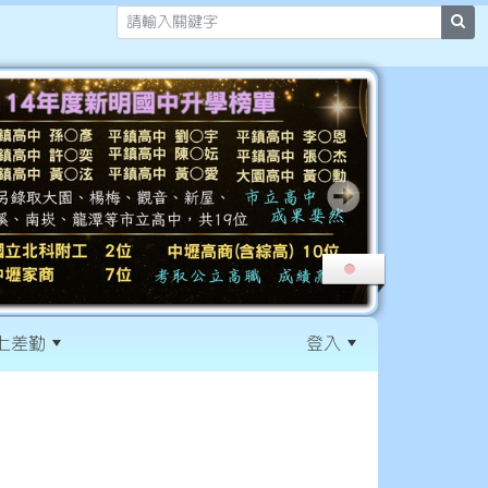
sea
上差勤
登入
:::