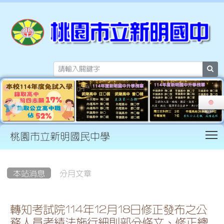
sea
T
桃園市立新明國民中學
:::
本站消息
分月文章
轉知考試院114年12月18日修正發布之公
務人員考績法施行細則部分條文、修正總