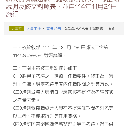
說明及條文對照表，並自114年11月21日
施行
人事主任
重要公告
人事室
-
| 2026-01-08 | 點閱數： 88
一、依銓敘部 114 年 12 月 19 日部法二字第
1145909952 號函辦理。
二、有關本案修正重點摘述如下：
(一)將另予考績之「連續」任職要件，修正為「累
計」任職，明定考績年度內任職期間之計算方式。
(二)增列公務人員請身心調適假不得作為考績等次
之考量因素。
(三)增列受撤職處分人員在不得晉敘期間考列乙等
以上者，不能取得升等任用資格。
(四)增訂因育嬰留職停薪辦理之另予考績，得予併