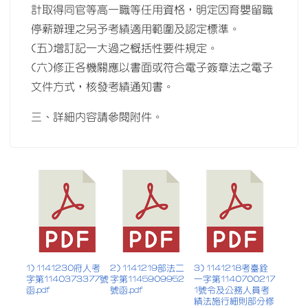
計取得同官等高一職等任用資格，明定因育嬰留職
停薪辦理之另予考績適用範圍及認定標準。
(五)增訂記一大過之概括性要件規定。
(六)修正各機關應以書面或符合電子簽章法之電子
文件方式，核發考績通知書。
三、詳細內容請參閱附件。
1) 1141230府人考
2) 1141219部法二
3) 1141218考臺銓
字第1140373377號
字第1145909952
一字第1140700217
函.pdf
號函.pdf
1號令及公務人員考
績法施行細則部分修