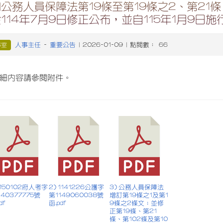
公務人員保障法第19條至第19條之2、第21條
114年7月9日修正公布，並自115年1月9日施
人事主任
重要公告
事室
-
| 2026-01-09 | 點閱數： 66
細內容請參閱附件。
 1150102府人考字
2) 1141226公護字
3) 公務人員保障法
140377775號
第1149060038號
增訂第19條之1及第1
df
函.pdf
9條之2條文；並修
正第19條、第21
條、第102條及第10