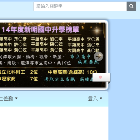
sea
上差勤
登入
:::