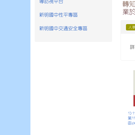
導訪視平台
轉知
業於
新明國中性平專區
人
新明國中交通安全專區
詳
1)
第1
函.p