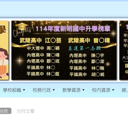
學校組織
校務行政
教學資源
校內資源
線
消息
分月文章