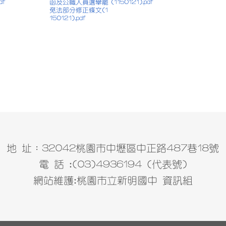
df
函及公職人員選舉罷
(1150121).pdf
免法部分修正條文(1
150121).pdf
地 址：32042桃園市中壢區中正路487巷18號
電 話 :(03)4936194 (代表號)
網站維護:桃園市立新明國中 資訊組