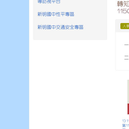
導訪視平台
轉知
11
新明國中性平專區
人
新明國中交通安全專區
一
二
1)
第1