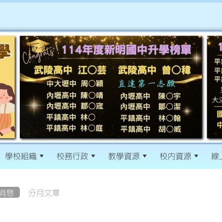
學校組織
校務行政
教學資源
校內資源
線
消息
分月文章