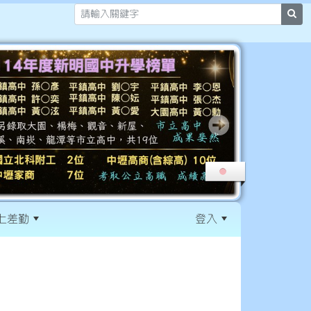
sea
上差勤
登入
:::