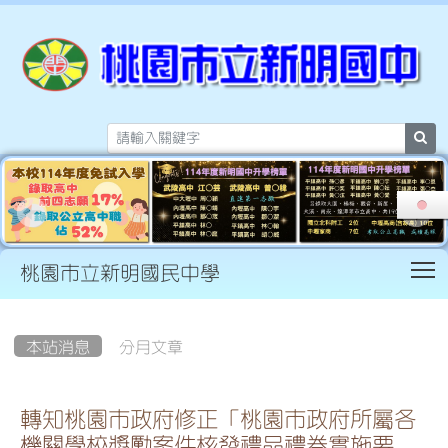
sea
T
桃園市立新明國民中學
:::
本站消息
分月文章
轉知桃園市政府修正「桃園市政府所屬各
機關學校獎勵案件核發禮品禮券實施要