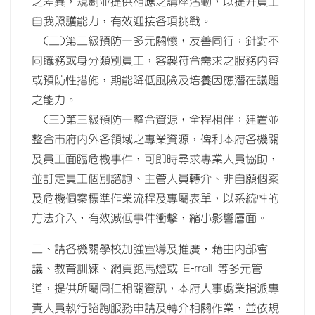
之差異，規劃並提供相應之講座活動，以提升員工
自我照護能力，有效迎接各項挑戰。
(二)第二級預防–多元關懷，友善同行：針對不
同職務或身分類別員工，客製符合需求之服務內容
或預防性措施，期能降低風險及培養因應潛在議題
之能力。
(三)第三級預防–整合資源，全程相伴：建置並
整合市府內外各領域之專業資源，俾利本府各機關
及員工面臨危機事件，可即時尋求專業人員協助，
並訂定員工個別諮詢、主管人員轉介、非自願個案
及危機個案標準作業流程及專屬表單，以系統性的
方法介入，有效減低事件衝擊，縮小影響層面。
二、請各機關學校加強宣導及推廣，藉由內部會
議、教育訓練、網頁跑馬燈或 E-mail 等多元管
道，提供所屬同仁相關資訊，本府人事處業指派專
責人員執行諮詢服務申請及轉介相關作業，並依規