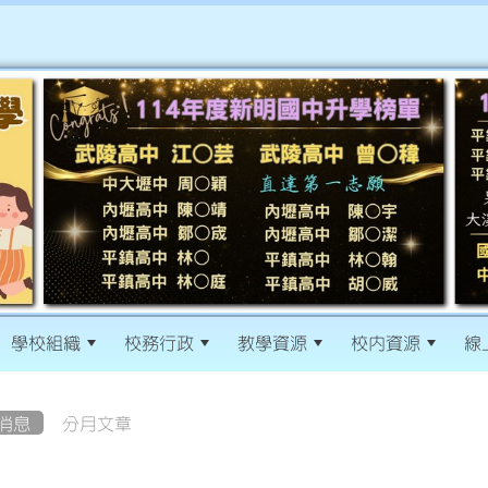
學校組織
校務行政
教學資源
校內資源
線
消息
分月文章