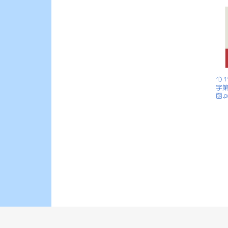
1)
字第
函.p