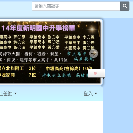
sea
上差勤
登入
:::