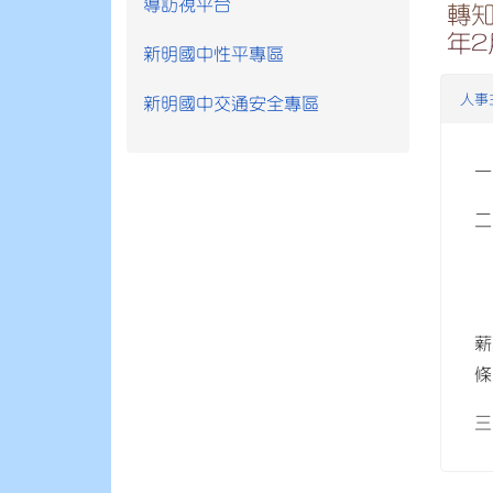
導訪視平台
轉知
年2
新明國中性平專區
人事
新明國中交通安全專區
一
二
(
(
(
薪
條
三