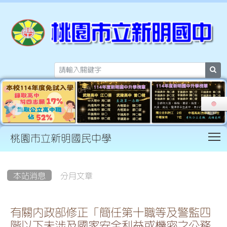
sea
T
桃園市立新明國民中學
:::
本站消息
分月文章
有關內政部修正「簡任第十職等及警監四
階以下未涉及國家安全利益或機密之公務