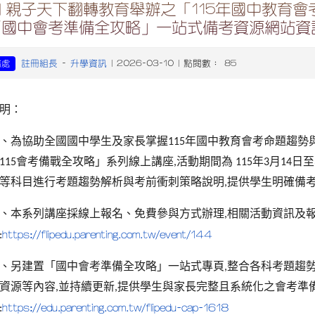
 親子天下翻轉教育舉辦之「115年國中教育
「國中會考準備全攻略」一站式備考資源網站資
註冊組長
升學資訊
務處
-
| 2026-03-10 | 點閱數： 85
明：
、為協助全國國中學生及家長掌握
年國中教育會考命題趨勢
115
會考備戰全攻略」系列線上講座
活動期間為
年
月
日至
115
,
115
3
14
等科目進行考題趨勢解析與考前衝刺策略說明
提供學生明確備
,
、本系列講座採線上報名、免費參與方式辦理
相關活動資訊及
,
https://flipedu.parenting.com.tw/event/144
:
、另建置「國中會考準備全攻略」一站式專頁
整合各科考題趨
,
資源等內容
並持續更新
提供學生與家長完整且系統化之會考準
,
,
https://edu.parenting.com.tw/flipedu-cap-1618
: