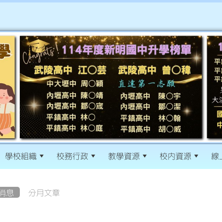
學校組織
校務行政
教學資源
校內資源
線
消息
分月文章