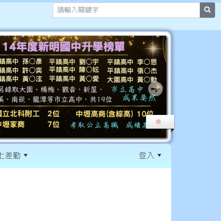
sea
上差勤
登入
:::