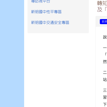
導訪視平台
轉知
及
新明國中性平專區
教
新明國中交通安全專區
說
一
「
然
二
站
三
習
下