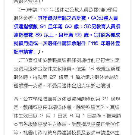
合退休資格)：
(一)申請 116 年退休之公教人員欲擇(兼)領月
退休金者，
其年資與年齡之合計數，(A)公務人員
須達指標數 91 且年滿 60 歲；(B)另教育人員須
達指標數 85 以上，且年滿 55 歲。(其餘各種成
就領月退或一次退條件請詳參附件「116 年退休登
記申請書」
)
。
(二)查惟如於教職員退撫條例施行前已符合法定
支領月退休金條件之教職員，依第 18 條規定辦理
退休時，得就第 27 條第 1 項所定之退休金給與
種類擇一支領，不受月退休金起支年齡之限制。
四、公立學校教職員退休資遣撫卹條例第 21 條規
定，教師或校長申請退休者，除特殊原因外，其退
休生效日以 2 月 1 日或 8 月 1 日為準。惟兼顧
本市各級學校學生之學習、受教權及校務正常運作
等，桃園市政府教育局建議校長及教師申請退休生