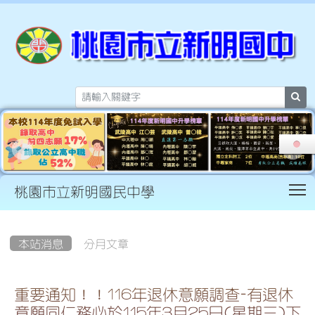
sea
T
桃園市立新明國民中學
:::
本站消息
分月文章
重要通知！！116年退休意願調查-有退休
意願同仁務必於115年3月25日(星期三)下