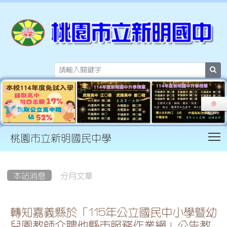
sea
T
桃園市立新明國民中學
:::
本站消息
分月文章
轉知嘉義縣於「115年公立國民中小學暨幼
兒園教師介聘他縣市服務作業網」公告教