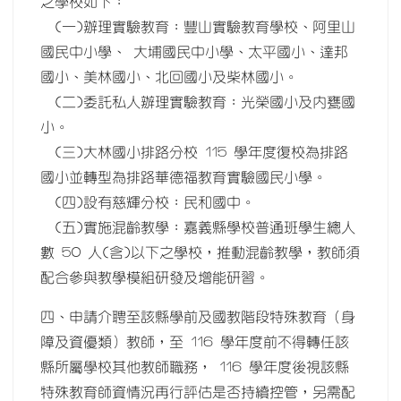
之學校如下：
(一)辦理實驗教育：豐山實驗教育學校、阿里山
國民中小學、 大埔國民中小學、太平國小、達邦
國小、美林國小、北回國小及柴林國小。
(二)委託私人辦理實驗教育：光榮國小及內甕國
小。
(三)大林國小排路分校 115 學年度復校為排路
國小並轉型為排路華德福教育實驗國民小學。
(四)設有慈輝分校：民和國中。
(五)實施混齡教學：嘉義縣學校普通班學生總人
數 50 人(含)以下之學校，推動混齡教學，教師須
配合參與教學模組研發及增能研習。
四、申請介聘至該縣學前及國教階段特殊教育（身
障及資優類）教師，至 116 學年度前不得轉任該
縣所屬學校其他教師職務， 116 學年度後視該縣
特殊教育師資情況再行評估是否持續控管，另需配