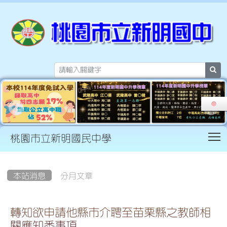
sea
T
桃園市立新明國民中學
:::
本站消息
分月文章
轉知欲申請他縣市介聘至苗栗縣之教師相
關應知悉事項