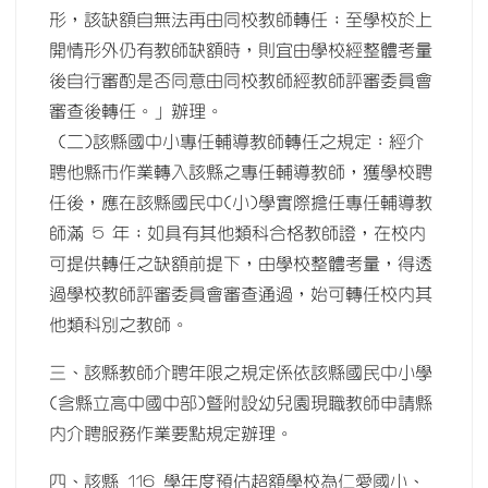
形，該缺額自無法再由同校教師轉任；至學校於上
開情形外仍有教師缺額時，則宜由學校經整體考量
後自行審酌是否同意由同校教師經教師評審委員會
審查後轉任。」辦理。
(二)該縣國中小專任輔導教師轉任之規定：經介
聘他縣市作業轉入該縣之專任輔導教師，獲學校聘
任後，應在該縣國民中(小)學實際擔任專任輔導教
師滿 5 年；如具有其他類科合格教師證，在校內
可提供轉任之缺額前提下，由學校整體考量，得透
過學校教師評審委員會審查通過，始可轉任校內其
他類科別之教師。
三、該縣教師介聘年限之規定係依該縣國民中小學
(含縣立高中國中部)暨附設幼兒園現職教師申請縣
內介聘服務作業要點規定辦理。
四、該縣 116 學年度預估超額學校為仁愛國小、