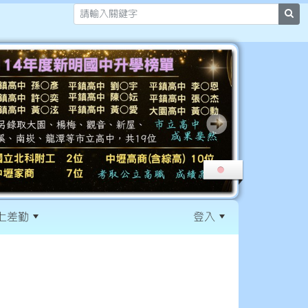
sea
上差勤
登入
:::