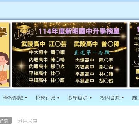
學校組織
校務行政
教學資源
校內資源
線
消息
分月文章