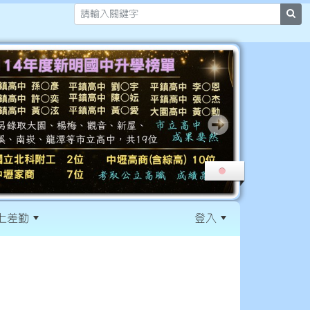
sea
上差勤
登入
:::