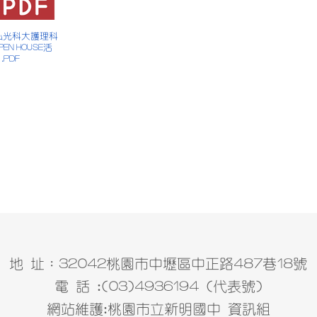
 弘光科大護理科
PEN HOUSE活
.PDF
地 址：32042桃園市中壢區中正路487巷18號
電 話 :(03)4936194 (代表號)
網站維護:桃園市立新明國中 資訊組