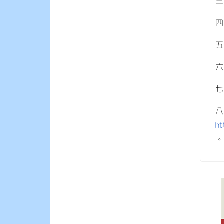
三
四
五
六
七
八
h
。