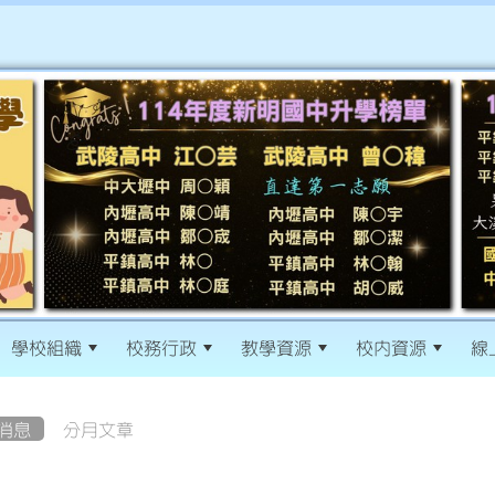
學校組織
校務行政
教學資源
校內資源
線
消息
分月文章