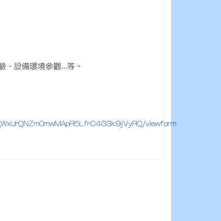
、設備環境參觀...等。
Slj9gWxUrQNZmOmwMApR5LfrC4G3k9jVyRQ/viewform