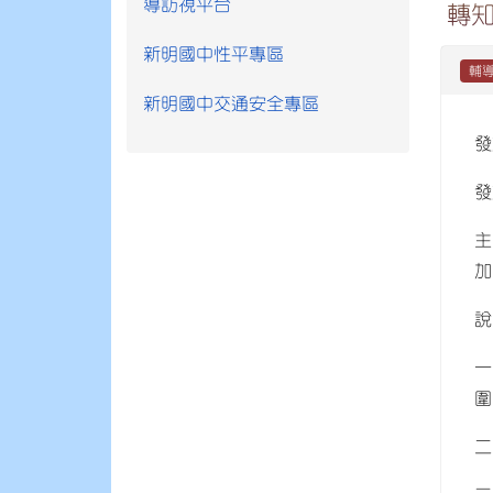
導訪視平台
轉知
新明國中性平專區
輔
新明國中交通安全專區
發
發
主
加
說
一
圍
二