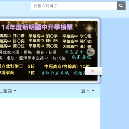
sea
上差勤
登入
:::