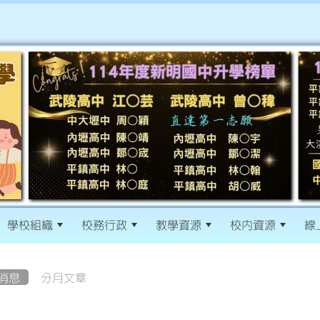
學校組織
校務行政
教學資源
校內資源
線
消息
分月文章