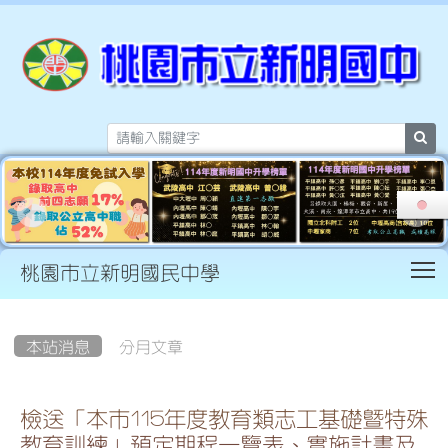
sea
T
桃園市立新明國民中學
:::
本站消息
分月文章
檢送「本市115年度教育類志工基礎暨特殊
教育訓練」預定期程一覽表、實施計畫及