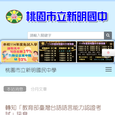
sea
T
桃園市立新明國民中學
:::
本站消息
分月文章
轉知「教育部臺灣台語語言能力認證考
試」訊息