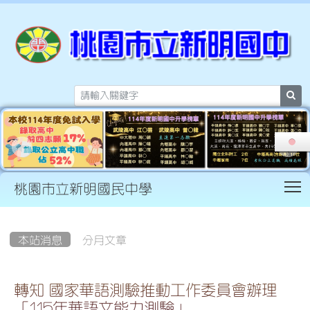
sea
T
桃園市立新明國民中學
:::
本站消息
分月文章
轉知 國家華語測驗推動工作委員會辦理
「115年華語文能力測驗」