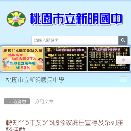
sea
T
桃園市立新明國民中學
:::
本站消息
分月文章
轉知115年度515國際家庭日宣導及系列座
談活動