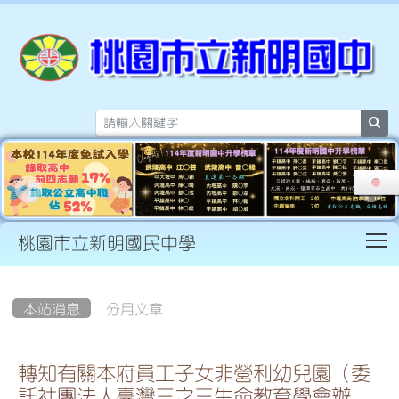
sea
T
桃園市立新明國民中學
:::
本站消息
分月文章
轉知有關本府員工子女非營利幼兒園（委
託社團法人臺灣三之三生命教育學會辦