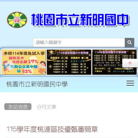
sea
T
桃園市立新明國民中學
:::
本站消息
分月文章
115學年度桃連區技優甄審簡章