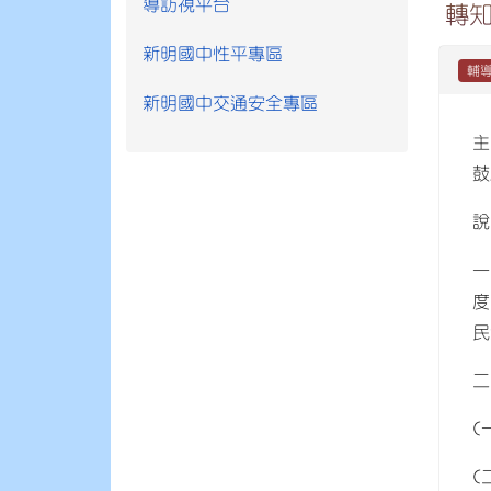
導訪視平台
轉知
新明國中性平專區
輔
新明國中交通安全專區
主
鼓
說
一
度
民
二
(
(