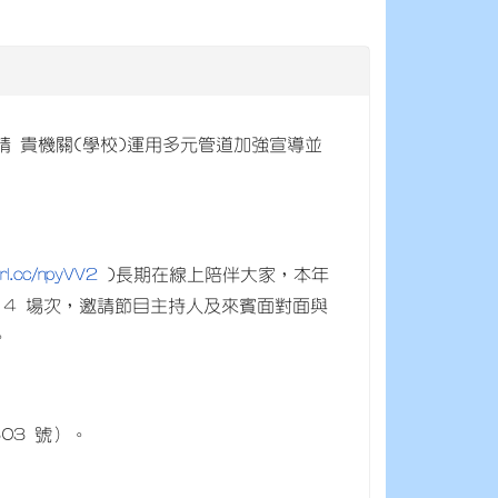
，惠請 貴機關(學校)運用多元管道加強宣導並
url.cc/npyVV2
)長期在線上陪伴大家，本年
會」4 場次，邀請節目主持人及來賓面對面與
。
03 號）。