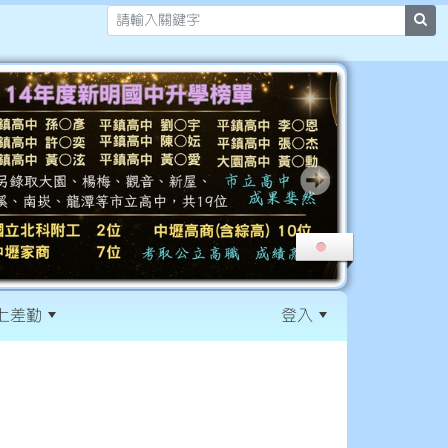
sea
上差勤
登入
:::