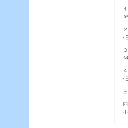
１
1
２
(
３
1
４
(
三
四
小