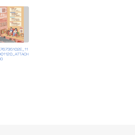
376735102E_11
001120_ATTACH
NG