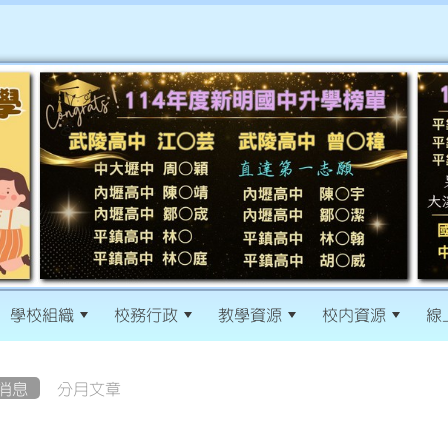
學校組織
校務行政
教學資源
校內資源
線
消息
分月文章