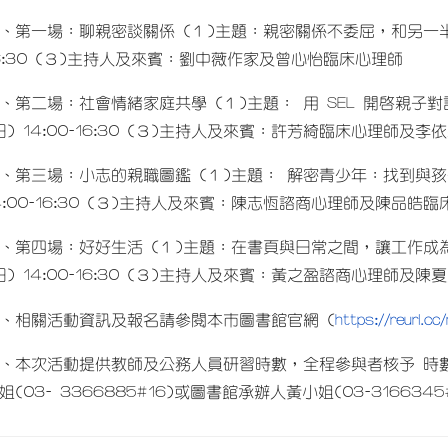
、第一場：聊親密談關係 (１)主題：親密關係不委屈，和另一半共好 (
6:30 (３)主持人及來賓：劉中薇作家及曾心怡臨床心理師
、第二場：社會情緒家庭共學 (１)主題： 用 SEL 開啟親子對話
日) 14:00-16:30 (３)主持人及來賓：許芳綺臨床心理師及
、第三場：小志的親職圖鑑 (１)主題： 解密青少年：找到與孩子相
4:00-16:30 (３)主持人及來賓：陳志恆諮商心理師及陳品皓臨
、第四場：好好生活 (１)主題：在書頁與日常之間，讓工作成為與
日) 14:00-16:30 (３)主持人及來賓：黃之盈諮商心理師及陳
https://reurl.
、相關活動資訊及報名請參閱本市圖書館官網 (
、本次活動提供教師及公務人員研習時數，全程參與者核予 時數
姐(03- 3366885#16)或圖書館承辦人黃小姐(03-3166345