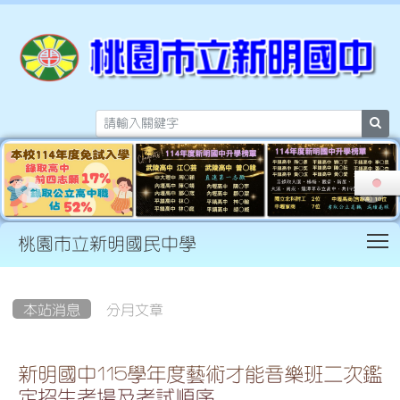
sea
T
桃園市立新明國民中學
:::
本站消息
分月文章
新明國中115學年度藝術才能音樂班二次鑑
定招生考場及考試順序