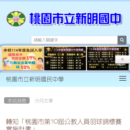
sea
T
桃園市立新明國民中學
:::
本站消息
分月文章
轉知「桃園市第10屆公教人員羽球錦標賽
實施計畫」