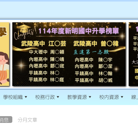
學校組織
校務行政
教學資源
校內資源
線
消息
分月文章