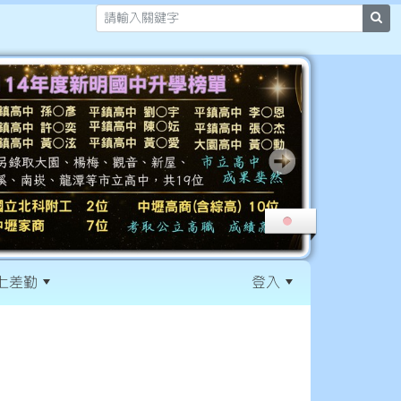
sea
上差勤
登入
:::