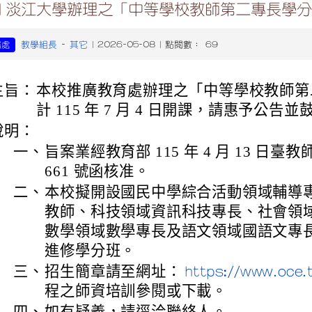
知 淡江大學辦理之「中等學校教師第二專長學
教學組長
其它
務處
-
| 2026-05-08 | 點閱數： 69
主旨：
本校推廣教育處辦理之「中等學校教師第
計 115 年 7 月 4 日開課，請惠予公
說明：
一、
旨案業經教育部 115 年 4 月 13 日臺教師(
661 號函核准。
二、
本校擬開設國民中學綜合活動領域輔導
教師、科技領域資訊科技專長、社會領
數學領域數學專長及語文領域國語文專長
進修學分班。
三、
招生簡章請至網址：
https://www.oce.
程之師資培訓參閱或下載。