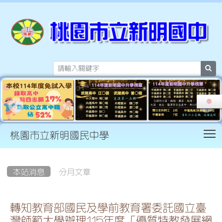
sea
T
桃園市立新明國民中學
:::
本站消息
分月文章
轉知教育部國民及學前教育署委託國立臺
灣師範大學辦理115年度「優質特教發展網