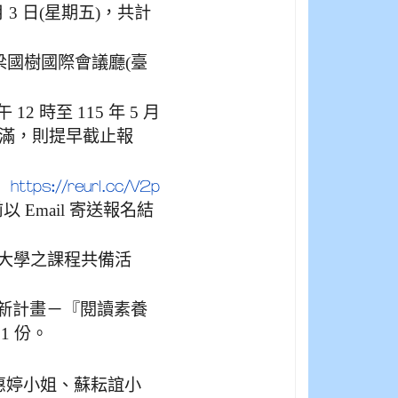
 月 3 日(星期五)，共計
梁國樹國際會議廳(臺
12 時至 115 年 5 月
若額滿，則提早截止報
：
https://reurl.cc/V2p
前以 Email 寄送報名結
大學之課程共備活
程創新計畫－『閱讀素養
1 份。
惠婷小姐、蘇耘誼小