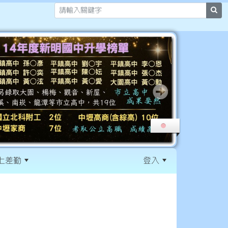
sea
上差勤
登入
:::