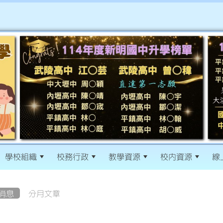
學校組織
校務行政
教學資源
校內資源
線
消息
分月文章