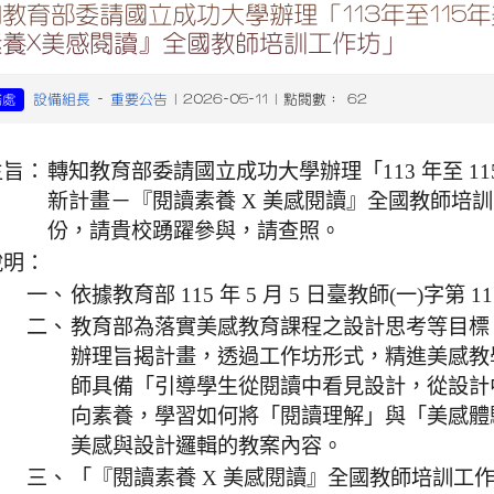
教育部委請國立成功大學辦理「113年至115
素養X美感閱讀』全國教師培訓工作坊」
設備組長
重要公告
務處
-
| 2026-05-11 | 點閱數： 62
主旨：
轉知教育部委請國立成功大學辦理「113 年至 1
新計畫－『閱讀素養 X 美感閱讀』全國教師培訓
份，請貴校踴躍參與，請查照。
說明：
一、
依據教育部 115 年 5 月 5 日臺教師(一)字第 1
二、
教育部為落實美感教育課程之設計思考等目標
辦理旨揭計畫，透過工作坊形式，精進美感教
師具備「引導學生從閱讀中看見設計，從設計
向素養，學習如何將「閱讀理解」與「美感體
美感與設計邏輯的教案內容。
三、
「『閱讀素養 X 美感閱讀』全國教師培訓工