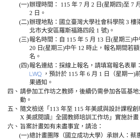
(一)
辦理時間： 115 年 7 月 2 日(星期四)至 7
2 日。
(二)
辦理地點：國立臺灣大學社會科學院 3 樓
北市大安區羅斯福路四段 1 號)。
(三)
報名時間：自 115 年 5 月 13 日(星期三)中午 
20 日(星期三)中午 12 時止，報名期間
名。
(四)
報名連結：採線上報名，請填寫報名表單
，預計於 115 年 6 月 1 日（星期一)
LWQ
果通知。
四、
請參加工作坊之教師，後續仍需參加各區基地
動。
五、
隨文檢送「113 年至 115 年美感與設計課
X 美感閱讀』全國教師培訓工作坊」實施計畫 
六、
旨案計畫如有未盡事宜，請洽：
(一)
總計畫團隊（國立成功大學）承辦人：蔡