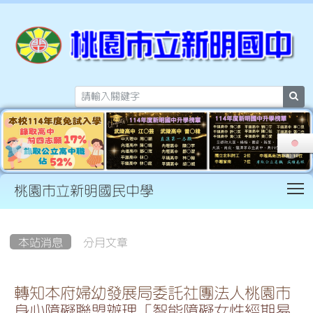
sea
T
桃園市立新明國民中學
:::
本站消息
分月文章
轉知本府婦幼發展局委託社團法人桃園市
身心障礙聯盟辦理「智能障礙女性經期易