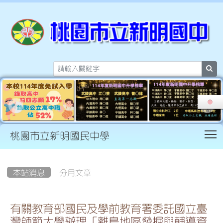
sea
T
桃園市立新明國民中學
:::
本站消息
分月文章
有關教育部國民及學前教育署委託國立臺
灣師範大學辦理「離島地區發掘與輔導資