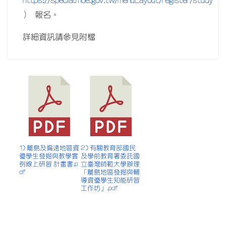
https://special.moe.gov.tw/menuLayout/register/study
） 報名。
詳細資訊請參見附檔
1) 離島及偏遠地區資
2) 有關教育部國民
優學生發掘與教學實
及學前教育署委託國
例線上研習 計畫書.p
立臺灣師範大學辦理
df
「離島地區發掘與輔
導資優學生知能研習
工作坊」.pdf