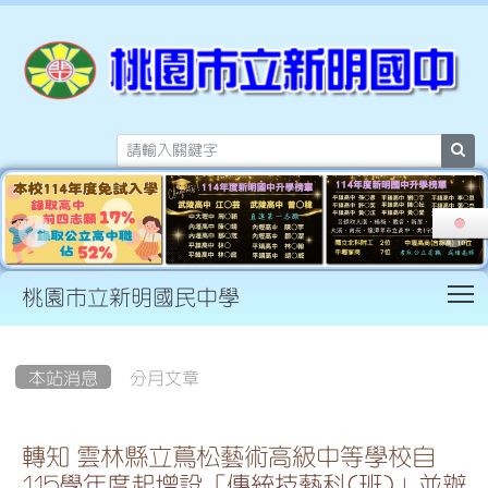
sea
T
桃園市立新明國民中學
:::
本站消息
分月文章
轉知 雲林縣立蔦松藝術高級中等學校自
115學年度起增設「傳統技藝科(班)」並辦