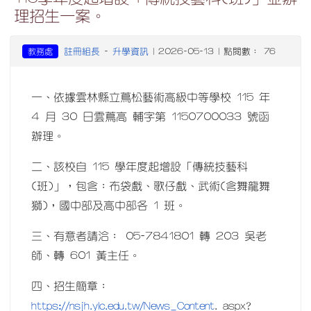
理招生一案。
註冊組長
升學資訊
教務處
-
| 2026-05-13 | 點閱數： 76
一、依據雲林縣立蔦松藝術高級中等學校 115 年
4 月 30 日雲蔦高 輔字第 1150700033 號函
辦理。
二、該校自 115 學年度起增設「傳統技藝科
(班)」，包含：布袋戲、歌仔戲、武術(含舞龍舞
獅)，國中部及高中部各 1 班。
三、有意者請洽： 05-7841801 轉 203 吳老
師、轉 601 黃主任。
四、招生簡章：
https://nsjh.ylc.edu.tw/News_Content
. aspx?