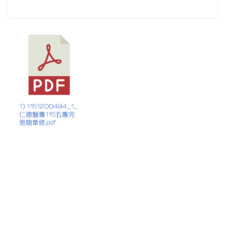
1) 1151200494_1_
仁德醫專115五專完
免簡章修.pdf