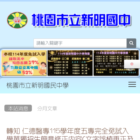
sea
T
桃園市立新明國民中學
:::
本站消息
分月文章
轉知 仁德醫專115學年度五專完全免試入
學單獨招生簡章修正內容(文字誤植更正及