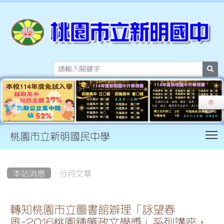
sea
T
桃園市立新明國民中學
:::
本站消息
分月文章
轉知桃園市立圖書館辦理「詠望春
風-2016桃園鍾肇政文學獎」系列講座，