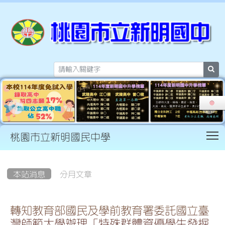
sea
T
桃園市立新明國民中學
:::
本站消息
分月文章
轉知教育部國民及學前教育署委託國立臺
灣師範大學辦理「特殊群體資優學生發掘