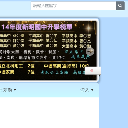
sea
上差勤
登入
:::