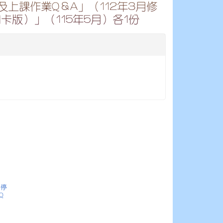
上課作業Q＆A」（112年3月修
版）」（115年5月）各1份
害停
Q