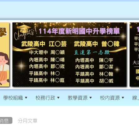
學校組織
校務行政
教學資源
校內資源
線
消息
分月文章