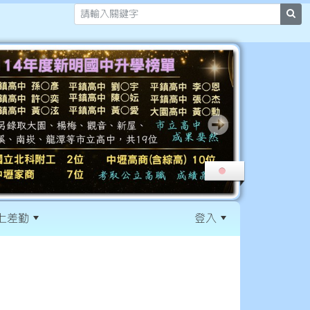
sea
上差勤
登入
:::