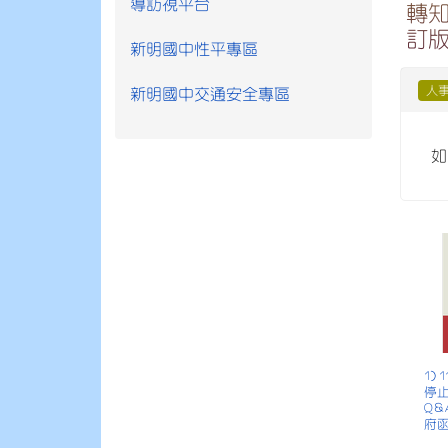
導訪視平台
轉知
訂版
新明國中性平專區
人
新明國中交通安全專區
如
1)
停
Q
府函.