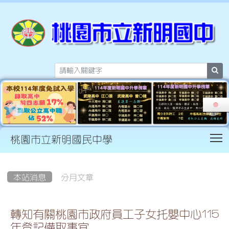
sea
T
桃園市立新明國民中學
:::
本站消息
分月文章
轉知有關桃園市政府員工子女托嬰中心115
年登記備取事宜