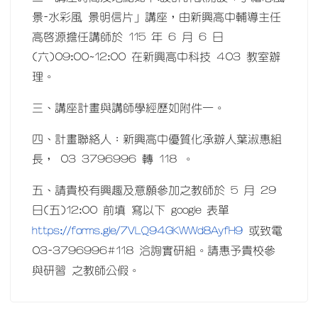
景-水彩風 景明信片」講座，由新興高中輔導主任
高啟源擔任講師於 115 年 6 月 6 日
(六)09:00~12:00 在新興高中科技 403 教室辦
理。
三、講座計畫與講師學經歷如附件一。
四、計畫聯絡人：新興高中優質化承辦人葉淑惠組
長， 03 3796996 轉 118 。
五、請貴校有興趣及意願參加之教師於 5 月 29
日(五)12:00 前填 寫以下 google 表單
https://forms.gle/7VLQ94GKWWd8AyfH9
或致電
03-3796996#118 洽詢實研組。請惠予貴校參
與研習 之教師公假。