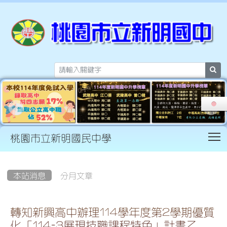
sea
T
桃園市立新明國民中學
:::
本站消息
分月文章
轉知新興高中辦理114學年度第2學期優質
化「114-3展現技職課程特色」計畫乙