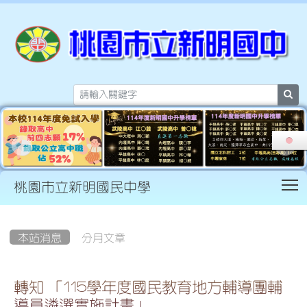
sea
T
桃園市立新明國民中學
:::
本站消息
分月文章
轉知 「115學年度國民教育地方輔導團輔
導員遴選實施計畫」