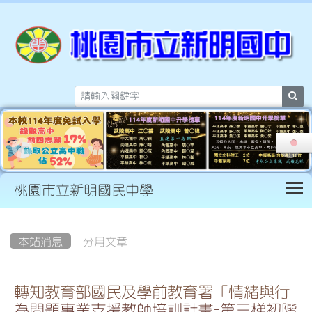
sea
T
桃園市立新明國民中學
:::
本站消息
分月文章
轉知教育部國民及學前教育署「情緒與行
為問題專業支援教師培訓計畫-第三梯初階