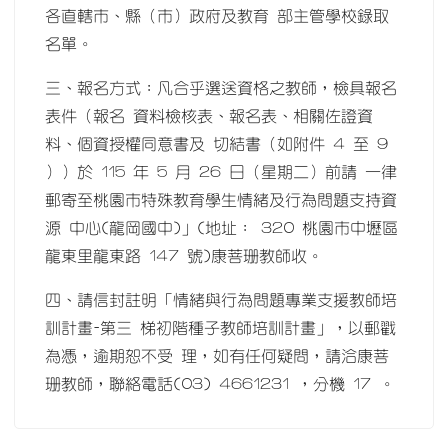
各直轄市、縣（市）政府及教育 部主管學校錄取
名單。
三、報名方式：凡合乎選送資格之教師，檢具報名
表件（報名 資料檢核表、報名表、相關佐證資
料、個資授權同意書及 切結書（如附件 4 至 9
））於 115 年 5 月 26 日（星期二）前請 一律
郵寄至桃園市特殊教育學生情緒及行為問題支持資
源 中心(龍岡國中)」(地址： 320 桃園市中壢區
龍東里龍東路 147 號)康菩珊教師收。
四、請信封註明「情緒與行為問題專業支援教師培
訓計畫-第三 梯初階種子教師培訓計畫」，以郵戳
為憑，逾期恕不受 理，如有任何疑問，請洽康菩
珊教師，聯絡電話(03) 4661231 ，分機 17 。