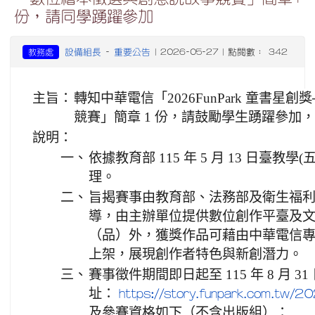
份，請同學踴躍參加
設備組長
重要公告
教務處
-
| 2026-05-27 | 點閱數： 342
主旨：
轉知中華電信「2026FunPark 童書
競賽」簡章 1 份，請鼓勵學生踴躍參加
說明：
一、
依據教育部 115 年 5 月 13 日臺教學(五
理。
二、
旨揭賽事由教育部、法務部及衛生福
導，由主辦單位提供數位創作平臺及
（品）外，獲獎作品可藉由中華電信專屬
上架，展現創作者特色與新創潛力。
三、
賽事徵件期間即日起至 115 年 8 月 
址：
https://story.funpark.com.tw/20
及參賽資格如下（不含出版組）：