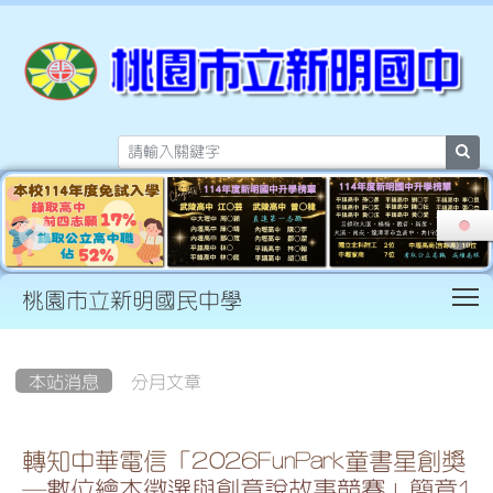
sea
T
桃園市立新明國民中學
:::
本站消息
分月文章
轉知中華電信「2026FunPark童書星創獎
─數位繪本徵選與創意說故事競賽」簡章1