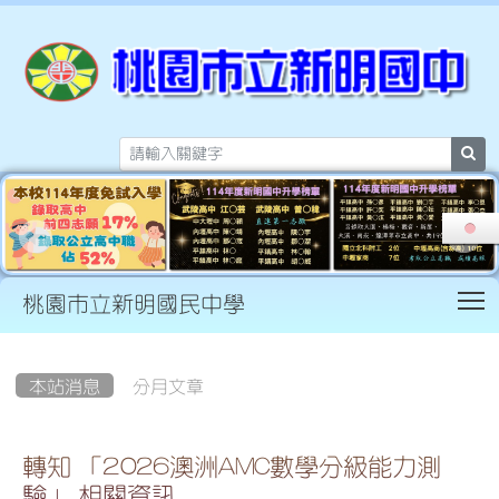
sea
T
桃園市立新明國民中學
:::
本站消息
分月文章
轉知 「2026澳洲AMC數學分級能力測
驗」 相關資訊