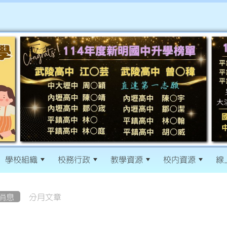
學校組織
校務行政
教學資源
校內資源
線
消息
分月文章