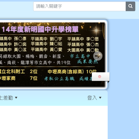
sea
上差勤
登入
:::