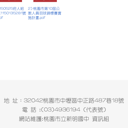
 1150525府人給
2) 桃園市第10屆公
1150135281號
教人員羽球錦標賽實
df
施計畫.pdf
地 址：32042桃園市中壢區中正路487巷18號
電 話 :(03)4936194 (代表號)
網站維護:桃園市立新明國中 資訊組