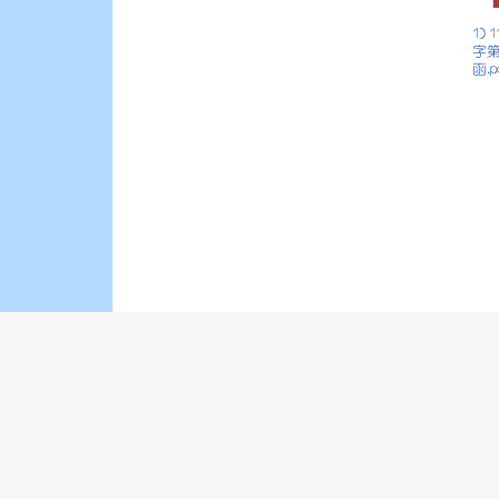
1)
字第
函.p