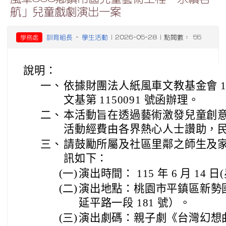
航」兒童戲劇演出一案
訓育組長
學生活動
學務處
-
| 2026-05-28 | 點閱數： 55
說明：
一、
依據財團法人紙風車文教基金會 115
文基第 1150091 號函辦理。
二、
本活動旨在透過藝術激發兒童創
活動經費由各界熱心人士讚助，
三、
請鼓勵所屬及社區里鄰之師生及
訊如下：
(一)
演出時間： 115 年 6 月 14 
(二)
演出地點：桃園市平鎮區新勢
延平路一段 181 號）。
(三)
演出劇碼：親子劇《台灣幻想