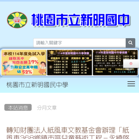
sea
T
桃園市立新明國民中學
:::
本站消息
分月文章
轉知財團法人紙風車文教基金會辦理「紙
風車368鄉鎮市區兒童藝術工程－永續啟