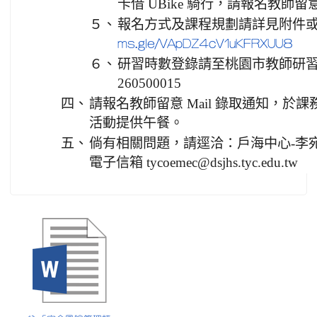
卡借 UBike 騎行，請報名教師
５、
報名方式及課程規劃請詳見附件或 G
ms.gle/VApDZ4cV1uKFRXUU8
６、
研習時數登錄請至桃園市教師研習系統
260500015
四、
請報名教師留意 Mail 錄取通知，於
活動提供午餐。
五、
倘有相關問題，請逕洽：戶海中心-李宛庭老師(
電子信箱 tycoemec@dsjhs.tyc.edu.tw