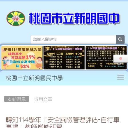
sea
T
桃園市立新明國民中學
:::
本站消息
分月文章
轉知114學年「安全風險管理評估-自行車
專場」教師增能研習