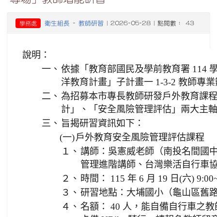
衛生組長
教師研習
學務處
-
| 2026-05-28 | 點閱數： 43
說明：
一、
依據「教育部國民及學前教育署 114
洋教育計畫」子計畫一 1-3-2 教師專
二、
為招募本市專長教師研發戶外教育課
計」、「安全風險管理評估」兩大主
三、
旨揭研習資訊如下：
(一)
戶外教育安全風險管理評估課程
１、
講師：吳憲威老師（南投名間國
管理進階講師、台灣樂活自行車
２、
時間： 115 年 6 月 19 日(六) 9:00~
３、
研習地點：大埔國小（龜山區舊路里
４、
名額： 40 人，能自備自行車之