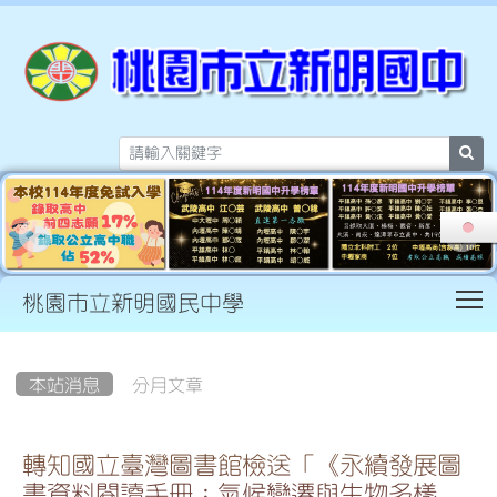
sea
T
桃園市立新明國民中學
:::
本站消息
分月文章
轉知國立臺灣圖書館檢送「《永續發展圖
書資料閱讀手冊：氣候變遷與生物多樣