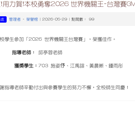
!用力賀!本校勇奪2026 世界機關王-台灣賽G
管理者
榮譽榜
務處
-
| 2026-05-29 | 點閱數： 99
校學生參加「2026 世界機關王台灣賽」，榮獲佳作。
指導老師：
邱亭蓉老師
獲獎學生：
703 施姿伃、江禹諠、黃晨晰、鍾雨彤
謝指導老師辛勤付出與參賽學生的努力不懈，全校師生同慶！