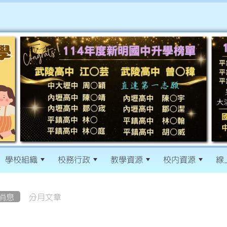
學校組織
校務行政
教學資源
校內資源
線
消息
分月文章