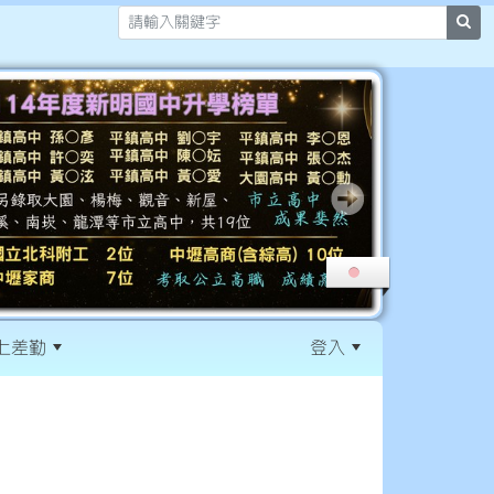
sea
上差勤
登入
:::