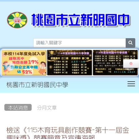
sea
T
桃園市立新明國民中學
:::
本站消息
分月文章
檢送《115木育玩具創作競賽-第十一屆金
趣咪獎》競賽簡章及宣傳海報