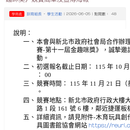
訓育組長
學生活動
學務處
-
| 2026-06-05 | 點閱數： 48
說明：
一、
本會與新北市政府社會局合作辦理《
賽-第十一屆金趣咪獎》，誠摯邀
動。
二、
初選報名截止日期： 115 年 10 月
： 00
三、
競賽時間： 115 年 11 月 21 日（星
。
四、
競賽地點：新北市政府行政大樓大
路 1 段 161 號 6 樓，鄰近捷
五、
詳細資訊，請見附件-木育玩具創
具圖書館協會網站
https://reurl